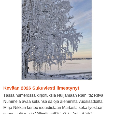
Kevään 2026 Sukuviesti ilmestynyt
Tässä numerossa kirjoituksia Nuijamaan Räihiltä: Ritva
Nummela avaa sukunsa saloja aiemmilta vuosisadoilta,
Mirja Nikkari kertoo isoäidistään Martasta sekä työstään
suunnittelijana ja Villiyrtti-yrittäjänä, ja Antti Räihä