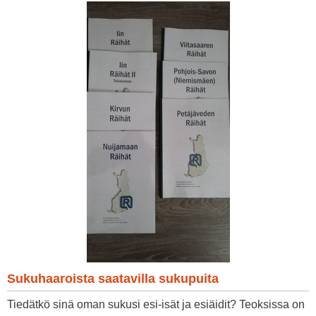
Sukuhaaroista saatavilla sukupuita
Tiedätkö sinä oman sukusi esi-isät ja esiäidit? Teoksissa on