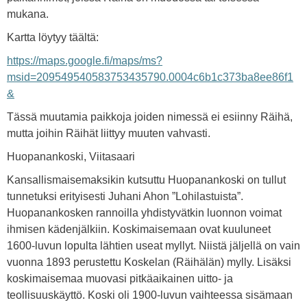
mukana.
Kartta löytyy täältä:
https://maps.google.fi/maps/ms?
msid=209549540583753435790.0004c6b1c373ba8ee86f1
&
Tässä muutamia paikkoja joiden nimessä ei esiinny Räihä,
mutta joihin Räihät liittyy muuten vahvasti.
Huopanankoski, Viitasaari
Kansallismaisemaksikin kutsuttu Huopanankoski on tullut
tunnetuksi erityisesti Juhani Ahon ”Lohilastuista”.
Huopanankosken rannoilla yhdistyvätkin luonnon voimat
ihmisen kädenjälkiin. Koskimaisemaan ovat kuuluneet
1600-luvun lopulta lähtien useat myllyt. Niistä jäljellä on vain
vuonna 1893 perustettu Koskelan (Räihälän) mylly. Lisäksi
koskimaisemaa muovasi pitkäaikainen uitto- ja
teollisuuskäyttö. Koski oli 1900-luvun vaihteessa sisämaan