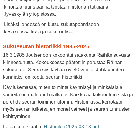
kirjoittaa juuristaan ja työstään historian tutkijana
Jyväskylän yliopistossa.
Lisäksi lehdessä on kutsu sukutapaamiseen
kesäkuussa Iissä ja suku-uutisia.
Sukuseuran historiikki 1985-2025
16.3.1985 Joutsenoon kokoontui satakunta Räihän suvusta
kiinnostunutta. Kokouksessa päätettiin perustaa Räihän
sukuseura. Seura siis täyttää nyt 40 vuotta. Juhlavuoden
kunniaksi on koottu seuran historiikki.
Käy lukemassa, miten toiminta käynnistyi ja minkälaisia
vaiheita on mahtunut matkalle. Näe kuvia kokoontumisista ja
perehdy seuran toimihenkilöihin. Historiikissa kerrotaan
myös seuran julkaisujen monet vaiheet ja seuran tunnusten
kehittyminen.
Lataa ja lue täältä:
Historiikki 2025-03-18.pdf