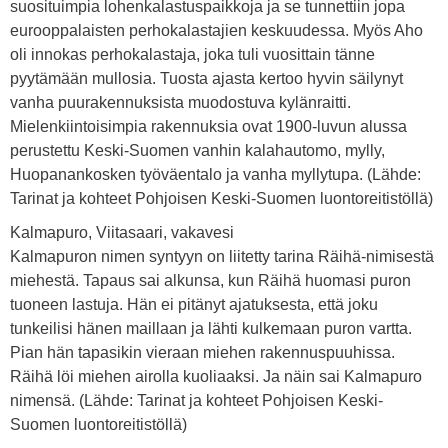
suosituimpia lohenkalastuspaikkoja ja se tunnettiin jopa
eurooppalaisten perhokalastajien keskuudessa. Myös Aho
oli innokas perhokalastaja, joka tuli vuosittain tänne
pyytämään mullosia. Tuosta ajasta kertoo hyvin säilynyt
vanha puurakennuksista muodostuva kylänraitti.
Mielenkiintoisimpia rakennuksia ovat 1900-luvun alussa
perustettu Keski-Suomen vanhin kalahautomo, mylly,
Huopanankosken työväentalo ja vanha myllytupa. (Lähde:
Tarinat ja kohteet Pohjoisen Keski-Suomen luontoreitistöllä)
Kalmapuro, Viitasaari, vakavesi
Kalmapuron nimen syntyyn on liitetty tarina Räihä-nimisestä
miehestä. Tapaus sai alkunsa, kun Räihä huomasi puron
tuoneen lastuja. Hän ei pitänyt ajatuksesta, että joku
tunkeilisi hänen maillaan ja lähti kulkemaan puron vartta.
Pian hän tapasikin vieraan miehen rakennuspuuhissa.
Räihä löi miehen airolla kuoliaaksi. Ja näin sai Kalmapuro
nimensä. (Lähde: Tarinat ja kohteet Pohjoisen Keski-
Suomen luontoreitistöllä)