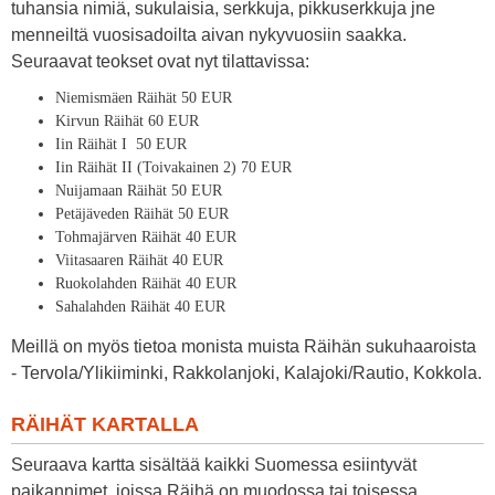
tuhansia nimiä, sukulaisia, serkkuja, pikkuserkkuja jne
menneiltä vuosisadoilta aivan nykyvuosiin saakka.
Seuraavat teokset ovat nyt tilattavissa:
Niemismäen Räihät 50 EUR
Kirvun Räihät 60 EUR
Iin Räihät I 50 EUR
Iin Räihät II (Toivakainen 2) 70 EUR
Nuijamaan Räihät 50 EUR
Petäjäveden Räihät 50 EUR
Tohmajärven Räihät 40 EUR
Viitasaaren Räihät 40 EUR
Ruokolahden Räihät 40 EUR
Sahalahden Räihät 40 EUR
Meillä on myös tietoa monista muista Räihän sukuhaaroista
- Tervola/Ylikiiminki, Rakkolanjoki, Kalajoki/Rautio, Kokkola.
RÄIHÄT KARTALLA
Seuraava kartta sisältää kaikki Suomessa esiintyvät
paikannimet, joissa Räihä on muodossa tai toisessa